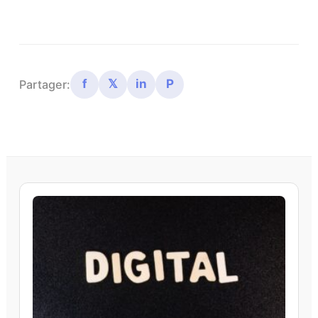
f
𝕏
in
P
Partager: