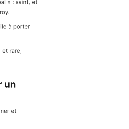
l » : saint, et
roy.
ile à porter
 et rare,
r un
mer et