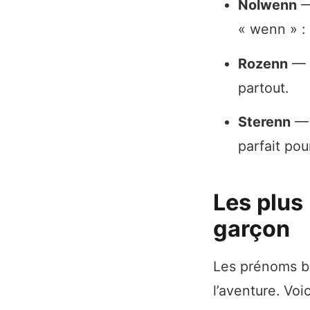
Nolwenn
— 
« wenn » :
Rozenn
— S
partout.
Sterenn
— 
parfait pou
Les plus
garçon
Les prénoms br
l’aventure. Voi