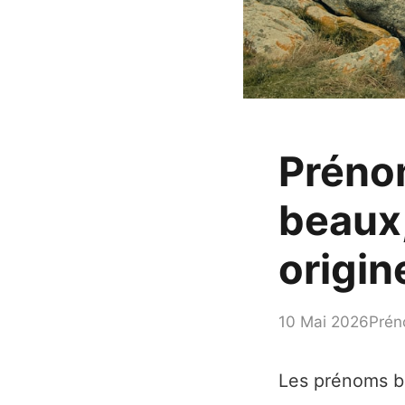
Prénom
beaux,
origin
10 Mai 2026
Prén
Les prénoms br