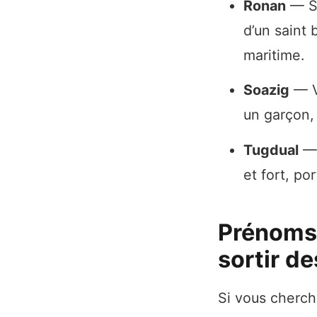
Ronan
— Si
d’un saint 
maritime.
Soazig
— Va
un garçon,
Tugdual
— 
et fort, po
Prénoms 
sortir de
Si vous cherch