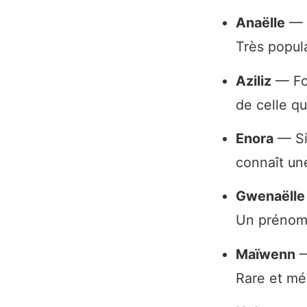
Anaëlle
— D
Très popula
Aziliz
— For
de celle qu
Enora
— Sig
connaît un
Gwenaëlle
Un prénom 
Maïwenn
—
Rare et mé