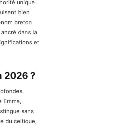
onorité unique
duisent bien
rénom breton
u ancré dans la
gnifications et
n 2026 ?
rofondes.
me Emma,
istingue sans
re du celtique,