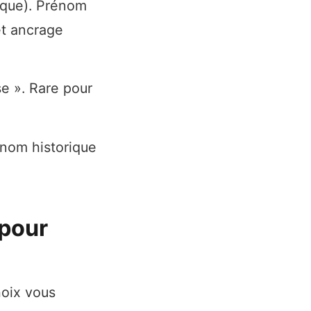
oque). Prénom
 et ancrage
e ». Rare pour
énom historique
 pour
hoix vous