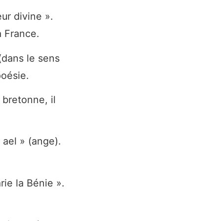
ur divine ».
a France.
(dans le sens
poésie.
bretonne, il
ael » (ange).
ie la Bénie ».