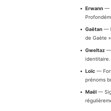
Erwann
— F
Profondéme
Gaëtan
— D
de Gaète »
Gweltaz
— 
identitaire.
Loïc
— Form
prénoms br
Maël
— Sign
régulièrem