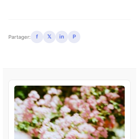
f
𝕏
in
P
Partager: