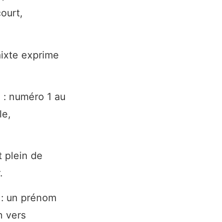
ourt,
mixte exprime
 : numéro 1 au
le,
 plein de
.
 : un prénom
n vers