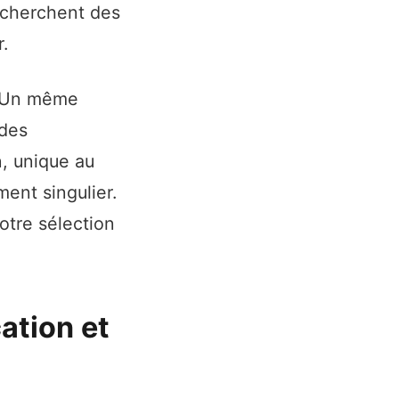
i cherchent des
.
e. Un même
 des
n, unique au
ent singulier.
otre sélection
cation et