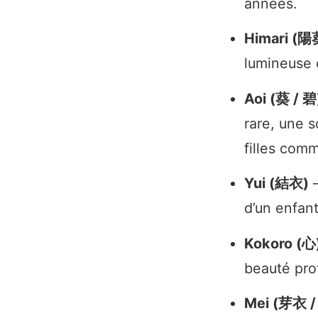
années.
Himari (陽
lumineuse 
Aoi (葵 / 碧
rare, une s
filles com
Yui (結衣)
—
d’un enfant
Kokoro (心
beauté prof
Mei (芽衣 /