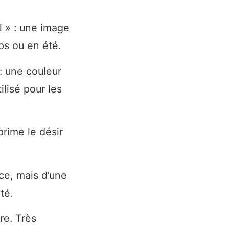
l » : une image
ps ou en été.
: une couleur
ilisé pour les
prime le désir
ce, mais d’une
té.
re. Très