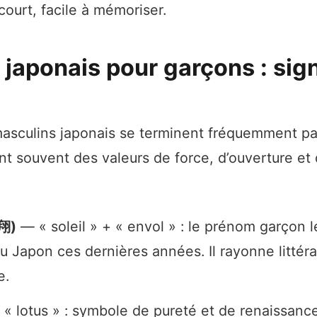
ourt, facile à mémoriser.
japonais pour garçons : sign
asculins japonais se terminent fréquemment p
tent souvent des valeurs de force, d’ouverture et
翔)
— « soleil » + « envol » : le prénom garçon l
au Japon ces dernières années. Il rayonne litté
e.
« lotus » : symbole de pureté et de renaissance,