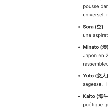
pousse dans
universel, 
Sora (空)
— 
une aspirat
Minato (湊
Japon en 2
rassembleu
Yuto (悠人
sagesse, il
Kaito (海斗
poétique qu