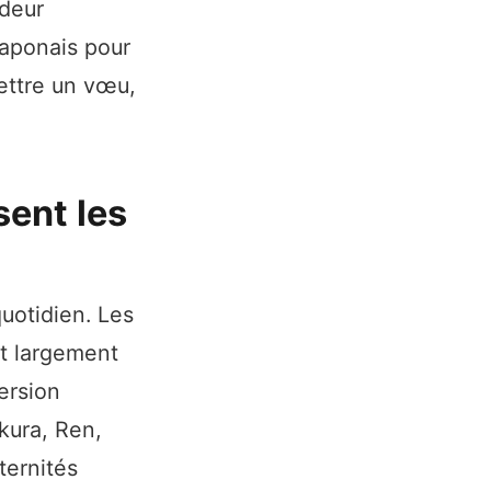
ndeur
japonais pour
mettre un vœu,
sent les
quotidien. Les
nt largement
mersion
kura, Ren,
ternités