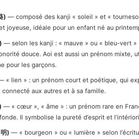
葵)
— composé des kanji « soleil » et « tourneso
et joyeuse, idéale pour un enfant né au printem
)
— selon les kanji : « mauve » ou « bleu-vert » 
onorité douce. Aoi est aussi un prénom mixte, ut
me pour les garçons.
 « lien » : un prénom court et poétique, qui ex
 connecté aux autres et à sa famille.
)
— « cœur », « âme » : un prénom rare en Fran
onde. Il symbolise la pureté d’esprit et l’intériori
 明)
— « bourgeon » ou « lumière » selon l’écritu