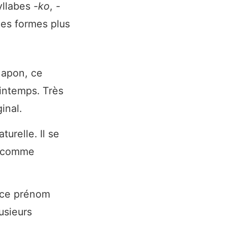
yllabes
-ko
,
-
des formes plus
Japon, ce
intemps. Très
inal.
urelle. Il se
t comme
, ce prénom
usieurs