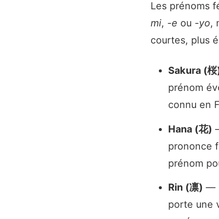
Les prénoms fé
mi
,
-e
ou
-yo
,
courtes, plus 
Sakura (桜
prénom évo
connu en F
Hana (花)
—
prononce f
prénom pour
Rin (凛)
— «
porte une v