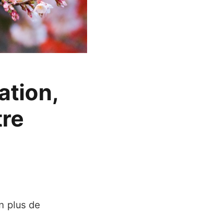
ation,
tre
n plus de