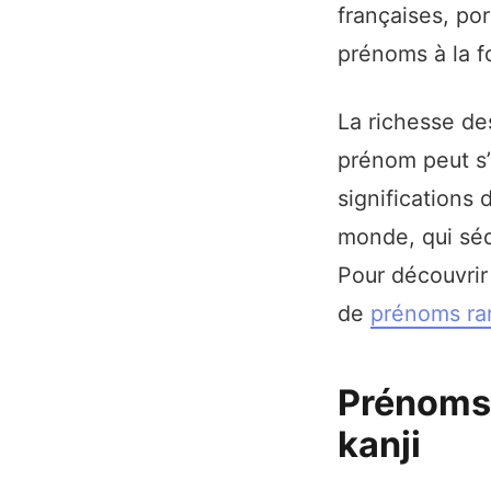
françaises, po
prénoms à la fo
La richesse de
prénom peut s’
significations 
monde, qui séd
Pour découvrir
de
prénoms rar
Prénoms j
kanji