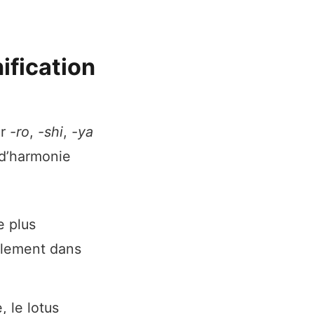
ification
ar
-ro
,
-shi
,
-ya
 d’harmonie
e plus
ralement dans
 le lotus