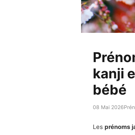
Prénom
kanji 
bébé
08 Mai 2026
Pré
Les
prénoms ja