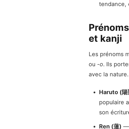
tendance, c
Prénoms 
et kanji
Les prénoms m
ou
-o
. Ils por
avec la nature.
Haruto (陽
populaire 
son écritur
Ren (蓮)
— 