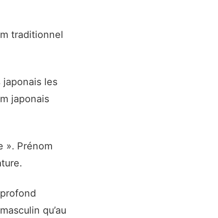
m traditionnel
 japonais les
om japonais
ée ». Prénom
ture.
 profond
u masculin qu’au