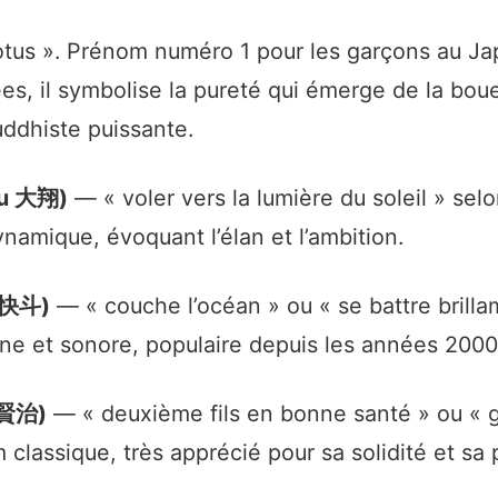
tus ». Prénom numéro 1 pour les garçons au Ja
es, il symbolise la pureté qui émerge de la bo
ddhiste puissante.
ou 大翔)
— « voler vers la lumière du soleil » selon
namique, évoquant l’élan et l’ambition.
 快斗)
— « couche l’océan » ou « se battre brill
e et sonore, populaire depuis les années 2000
 賢治)
— « deuxième fils en bonne santé » ou «
classique, très apprécié pour sa solidité et sa 