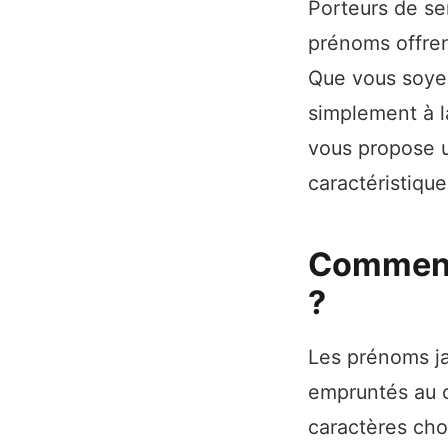
Porteurs de se
prénoms offren
Que vous soyez
simplement à l
vous propose u
caractéristiqu
Comment 
?
Les prénoms ja
empruntés au c
caractères cho