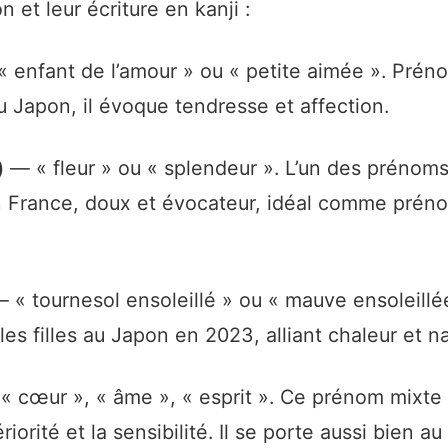
on et leur écriture en kanji :
 enfant de l’amour » ou « petite aimée ». Préno
u Japon, il évoque tendresse et affection.
)
— « fleur » ou « splendeur ». L’un des prénoms
 France, doux et évocateur, idéal comme prén
 « tournesol ensoleillé » ou « mauve ensoleill
es filles au Japon en 2023, alliant chaleur et na
 cœur », « âme », « esprit ». Ce prénom mixte
riorité et la sensibilité. Il se porte aussi bien a