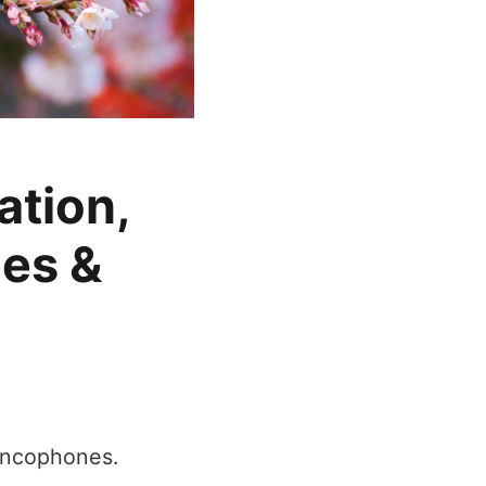
ation,
les &
rancophones.