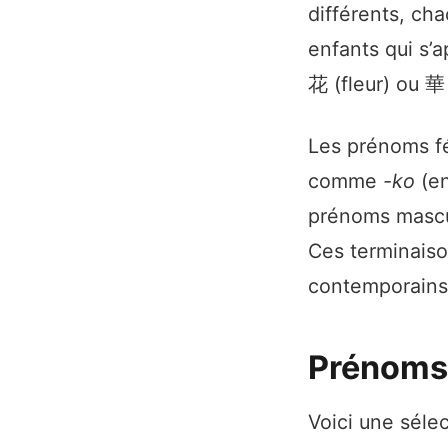
différents, cha
enfants qui s’
花 (fleur) ou 華
Les prénoms fé
comme
-ko
(en
prénoms mascu
Ces terminaiso
contemporains 
Prénoms j
Voici une séle