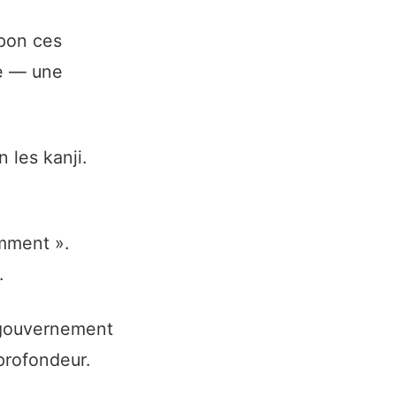
pon ces
ue — une
 les kanji.
amment ».
.
 gouvernement
profondeur.