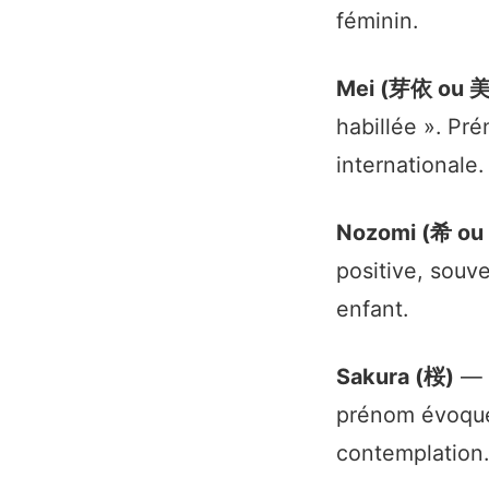
féminin.
Mei (芽依 ou 
habillée ». Pr
internationale.
Nozomi (希 ou
positive, souve
enfant.
Sakura (桜)
— «
prénom évoque
contemplation.