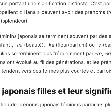
cun portant une signification distincte. C’est p
appellent « Hana » peuvent avoir des prénoms trè
 (splendeur).
minins japonais se terminent souvent par des 
fant),
-mi
(beauté),
-ka
(fleur/parfum) ou
-e
(bai
lins se terminent plus fréquemment par
-ro
,
-ki
ns ont évolué au fil des générations, et les pr
tendent vers des formes plus courtes et parfoi
aponais filles et leur signif
ction de prénoms japonais féminins parmi les pl