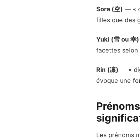
Sora (空)
— « c
filles que des 
Yuki (雪 ou 幸)
facettes selon 
Rin (凛)
— « dig
évoque une fem
Prénoms 
significa
Les prénoms ma