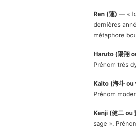
Ren (蓮)
— « lo
dernières anné
métaphore bou
Haruto (陽翔 
Prénom très dy
Kaito (海斗 ou
Prénom modern
Kenji (健二 ou
sage ». Prénom 