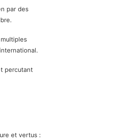
en par des
ibre.
multiples
international.
t percutant
re et vertus :