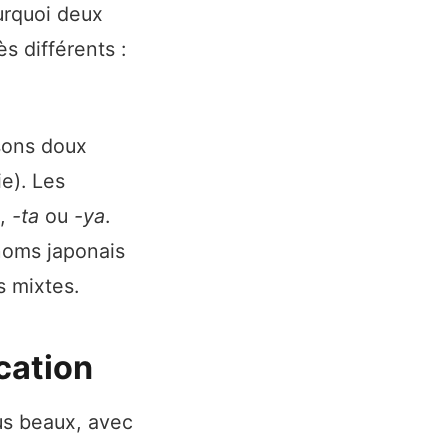
ourquoi deux
s différents :
sons doux
e). Les
,
-ta
ou
-ya
.
énoms japonais
s mixtes.
ication
us beaux, avec