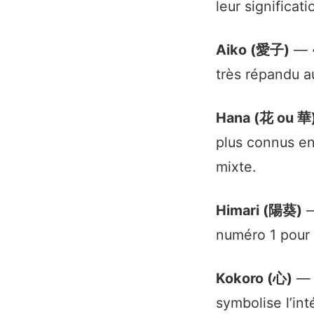
leur significati
Aiko (愛子)
— «
très répandu a
Hana (花 ou 華
plus connus en
mixte.
Himari (陽葵)
—
numéro 1 pour l
Kokoro (心)
— «
symbolise l’inté