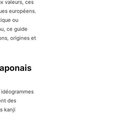
ux valeurs, ces
ques européens.
tique ou
u, ce guide
ns, origines et
japonais
es idéogrammes
ent des
s kanji