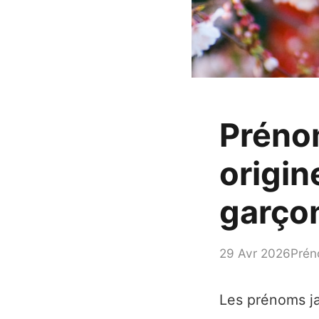
Prénom
origin
garço
29 Avr 2026
Prén
Les prénoms ja