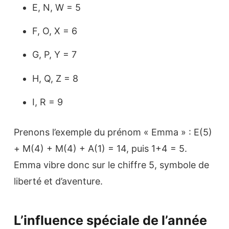
E, N, W = 5
F, O, X = 6
G, P, Y = 7
H, Q, Z = 8
I, R = 9
Prenons l’exemple du prénom « Emma » : E(5)
+ M(4) + M(4) + A(1) = 14, puis 1+4 = 5.
Emma vibre donc sur le chiffre 5, symbole de
liberté et d’aventure.
L’influence spéciale de l’année