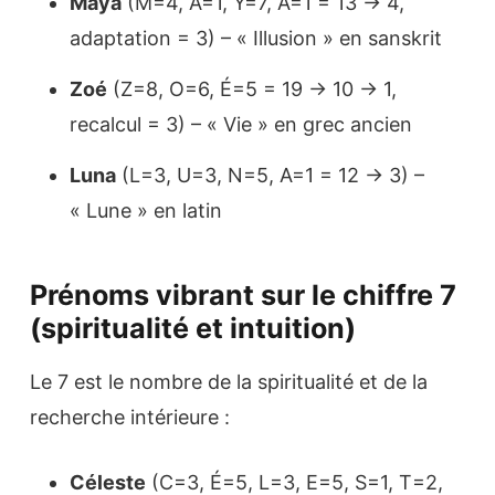
Maya
(M=4, A=1, Y=7, A=1 = 13 → 4,
adaptation = 3) – « Illusion » en sanskrit
Zoé
(Z=8, O=6, É=5 = 19 → 10 → 1,
recalcul = 3) – « Vie » en grec ancien
Luna
(L=3, U=3, N=5, A=1 = 12 → 3) –
« Lune » en latin
Prénoms vibrant sur le chiffre 7
(spiritualité et intuition)
Le 7 est le nombre de la spiritualité et de la
recherche intérieure :
Céleste
(C=3, É=5, L=3, E=5, S=1, T=2,