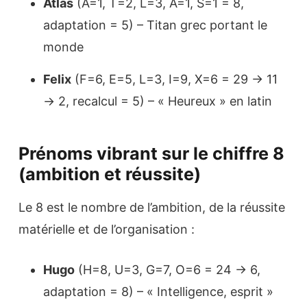
Atlas
(A=1, T=2, L=3, A=1, S=1 = 8,
adaptation = 5) – Titan grec portant le
monde
Felix
(F=6, E=5, L=3, I=9, X=6 = 29 → 11
→ 2, recalcul = 5) – « Heureux » en latin
Prénoms vibrant sur le chiffre 8
(ambition et réussite)
Le 8 est le nombre de l’ambition, de la réussite
matérielle et de l’organisation :
Hugo
(H=8, U=3, G=7, O=6 = 24 → 6,
adaptation = 8) – « Intelligence, esprit »