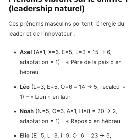
(leadership naturel)
Ces prénoms masculins portent l’énergie du
leader et de l’innovateur :
Axel
(A=1, X=6, E=5, L=3 = 15 → 6,
adaptation = 1) – « Père de la paix » en
hébreu
Léo
(L=3, É=5, O=6 = 14 → 5, recalcul =
1) – « Lion » en latin
Noah
(N=5, O=6, A=1, H=8 = 20 → 2,
adaptation = 1) – « Repos » en hébreu
Elio
(E=5, L=3, I=9, O=6 = 23 → 5,